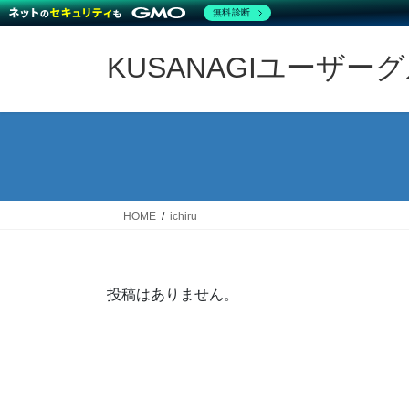
無料診断
コ
ナ
ン
ビ
KUSANAGIユーザー
テ
ゲ
ン
ー
ツ
シ
へ
ョ
ス
ン
キ
に
ッ
移
HOME
ichiru
プ
動
投稿はありません。