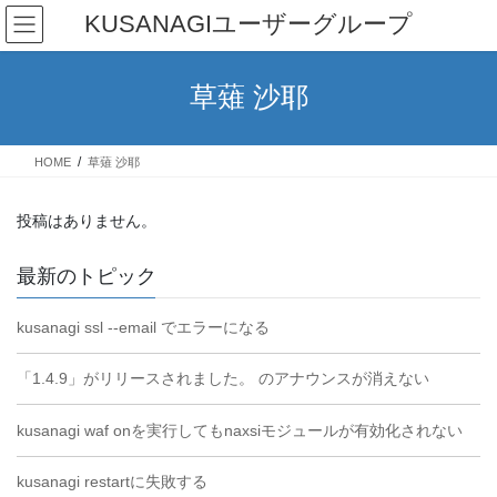
コ
ナ
KUSANAGIユーザーグループ
ン
ビ
テ
ゲ
ン
ー
草薙 沙耶
ツ
シ
へ
ョ
ス
ン
HOME
草薙 沙耶
キ
に
ッ
移
プ
動
投稿はありません。
最新のトピック
kusanagi ssl --email でエラーになる
「1.4.9」がリリースされました。 のアナウンスが消えない
kusanagi waf onを実行してもnaxsiモジュールが有効化されない
kusanagi restartに失敗する