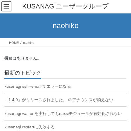
コ
ナ
KUSANAGIユーザーグループ
ン
ビ
テ
ゲ
ン
ー
naohiko
ツ
シ
へ
ョ
ス
ン
HOME
naohiko
キ
に
ッ
移
プ
動
投稿はありません。
最新のトピック
kusanagi ssl --email でエラーになる
「1.4.9」がリリースされました。 のアナウンスが消えない
kusanagi waf onを実行してもnaxsiモジュールが有効化されない
kusanagi restartに失敗する