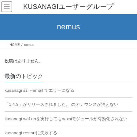
コ
ナ
KUSANAGIユーザーグループ
ン
ビ
テ
ゲ
ン
ー
nemus
ツ
シ
へ
ョ
ス
ン
HOME
nemus
キ
に
ッ
移
プ
動
投稿はありません。
最新のトピック
kusanagi ssl --email でエラーになる
「1.4.9」がリリースされました。 のアナウンスが消えない
kusanagi waf onを実行してもnaxsiモジュールが有効化されない
kusanagi restartに失敗する