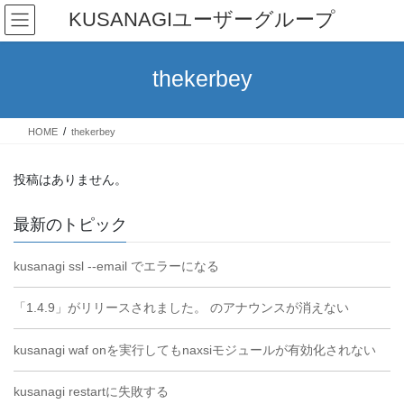
コ
ナ
KUSANAGIユーザーグループ
ン
ビ
テ
ゲ
ン
ー
thekerbey
ツ
シ
へ
ョ
ス
ン
HOME
thekerbey
キ
に
ッ
移
プ
動
投稿はありません。
最新のトピック
kusanagi ssl --email でエラーになる
「1.4.9」がリリースされました。 のアナウンスが消えない
kusanagi waf onを実行してもnaxsiモジュールが有効化されない
kusanagi restartに失敗する