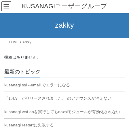
コ
ナ
KUSANAGIユーザーグループ
ン
ビ
テ
ゲ
ン
ー
zakky
ツ
シ
へ
ョ
ス
ン
HOME
zakky
キ
に
ッ
移
プ
動
投稿はありません。
最新のトピック
kusanagi ssl --email でエラーになる
「1.4.9」がリリースされました。 のアナウンスが消えない
kusanagi waf onを実行してもnaxsiモジュールが有効化されない
kusanagi restartに失敗する