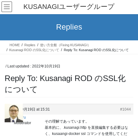
Skip
Skip
KUSANAGIユーザーグループ
to
to
the
the
content
Navigation
Replies
HOME
Replies
使い方全般（Fixing KUSANAGI）
Kusanagi ROD のSSL化について
Reply To: Kusanagi ROD のSSL化について
/ Last updated :
2022年10月19日
Reply To: Kusanagi ROD のSSL化
について
2022年10月19日 at 15:31
#1044
satoru
その理解であっています。
Moderator
基本的に、.kusanagi.http を直接編集する必要はな
く、kusaangi-docker ssl コマンドを使用してくだ