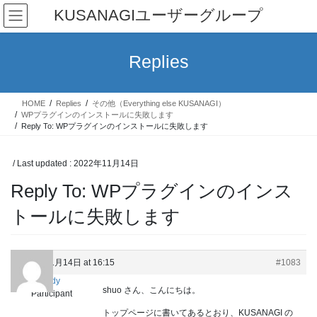
Skip
Skip
KUSANAGIユーザーグループ
to
to
the
the
content
Navigation
Replies
HOME
Replies
その他（Everything else KUSANAGI）
WPプラグインのインストールに失敗します
Reply To: WPプラグインのインストールに失敗します
/ Last updated :
2022年11月14日
Reply To: WPプラグインのインス
トールに失敗します
2022年11月14日 at 16:15
#1083
cloudy
shuo さん、こんにちは。
Participant
トップページに書いてあるとおり、KUSANAGI の