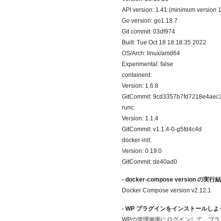
API version: 1.41 (minimum version 1
Go version: go1.18.7
Git commit: 03df974
Built: Tue Oct 18 18:18:35 2022
OS/Arch: linux/amd64
Experimental: false
containerd:
Version: 1.6.8
GitCommit: 9cd3357b7fd7218e4ae
runc:
Version: 1.1.4
GitCommit: v1.1.4-0-g5fd4c4d
docker-init:
Version: 0.19.0
GitCommit: de40ad0
- docker-compose version の実行
Docker Compose version v2.12.1
- WP プラグインをインストールし
WPの管理画面にログインして、プ