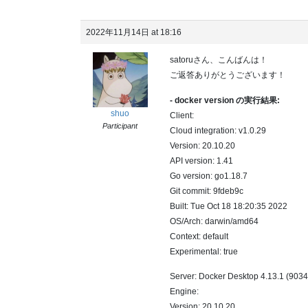
2022年11月14日 at 18:16
satoruさん、こんばんは！
ご返答ありがとうございます！
- docker version の実行結果:
shuo
Client:
Participant
Cloud integration: v1.0.29
Version: 20.10.20
API version: 1.41
Go version: go1.18.7
Git commit: 9fdeb9c
Built: Tue Oct 18 18:20:35 2022
OS/Arch: darwin/amd64
Context: default
Experimental: true
Server: Docker Desktop 4.13.1 (9034
Engine:
Version: 20.10.20