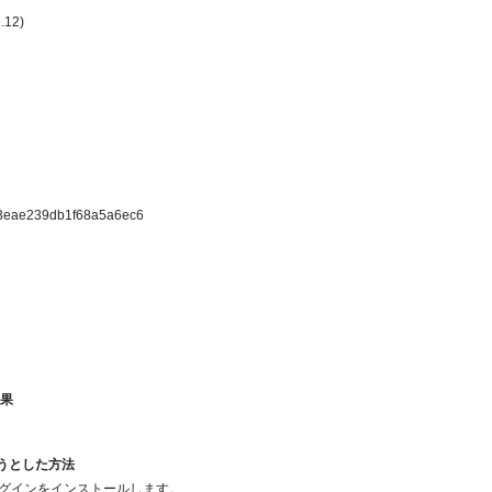
.12)
c3eae239db1f68a5a6ec6
結果
ようとした方法
ラグインをインストールします。