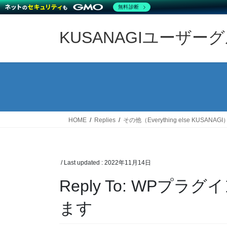
無料診断
Skip
Skip
to
to
KUSANAGIユーザー
the
the
content
Navigation
HOME
Replies
その他（Everything else KUSANAGI
/ Last updated :
2022年11月14日
Reply To: WP
ます