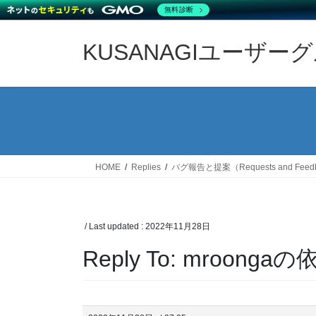
無料診断
Skip
Skip
to
to
KUSANAGIユーザー
the
the
content
Navigation
HOME
Replies
バグ報告と提案（Requests and Feed
/ Last updated :
2022年11月28日
Reply To: mroong