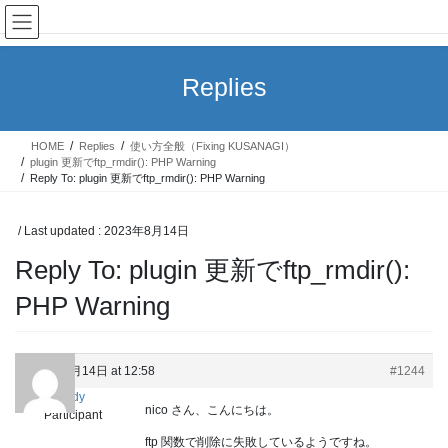
Skip
Skip
KUSANAGIユーザーグループ
to
to
the
the
content
Navigation
Replies
HOME
Replies
使い方全般（Fixing KUSANAGI）
plugin 更新でftp_rmdir(): PHP Warning
Reply To: plugin 更新でftp_rmdir(): PHP Warning
/ Last updated :
2023年8月14日
Reply To: plugin 更新でftp_rmdir():
PHP Warning
2023年8月14日 at 12:58
#1244
cloudy
nico さん、こんにちは。
Participant
ftp 関数で削除に失敗しているようですね。