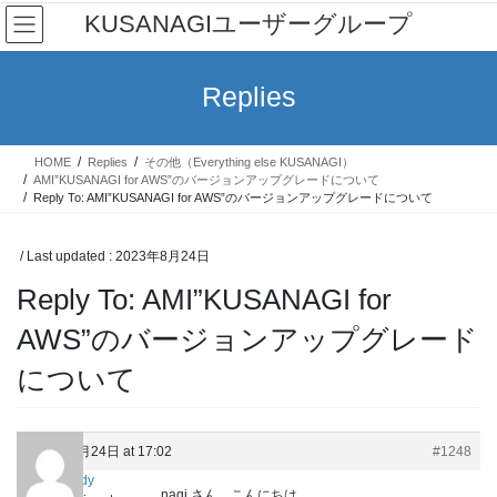
Skip
Skip
KUSANAGIユーザーグループ
to
to
the
the
content
Navigation
Replies
HOME
Replies
その他（Everything else KUSANAGI）
AMI”KUSANAGI for AWS”のバージョンアップグレードについて
Reply To: AMI”KUSANAGI for AWS”のバージョンアップグレードについて
/ Last updated :
2023年8月24日
Reply To: AMI”KUSANAGI for
AWS”のバージョンアップグレード
について
2023年8月24日 at 17:02
#1248
cloudy
nagi さん、こんにちは。