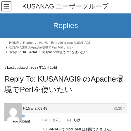
Skip
Skip
KUSANAGIユーザーグループ
to
to
the
the
content
Navigation
Replies
HOME
Replies
その他（Everything else KUSANAGI）
KUSANAGI9 のApache環境でPerlを使いたい
Reply To: KUSANAGI9 のApache環境でPerlを使いたい
/ Last updated :
2023年11月15日
Reply To: KUSANAGI9 のApache環
境でPerlを使いたい
2023年11月15日 at 09:49
#1307
cloudy
ma-to さん、こんにちは。
Participant
KUSANAGI で mod_perl は利用できません。