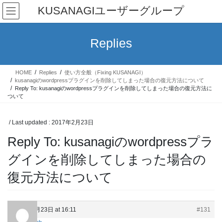
Skip
Skip
KUSANAGIユーザーグループ
to
to
the
the
content
Navigation
Replies
HOME
Replies
使い方全般（Fixing KUSANAGI）
kusanagiのwordpressプラグインを削除してしまった場合の復元方法について
Reply To: kusanagiのwordpressプラグインを削除してしまった場合の復元方法に
ついて
/ Last updated :
2017年2月23日
Reply To: kusanagiのwordpressプラ
グインを削除してしまった場合の
復元方法について
2017年2月23日 at 16:11
#131