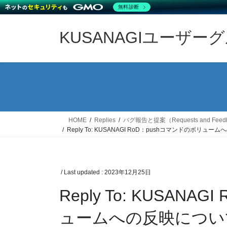
無料診断
Skip
Skip
to
to
KUSANAGIユーザー
the
the
content
Navigation
HOME
Replies
バグ報告と提案（Requests and Feed
Reply To: KUSANAGI RoD：pushコマンドのボリュ
/ Last updated :
2023年12月25日
Reply To: KUSAN
ュームへの反映につい