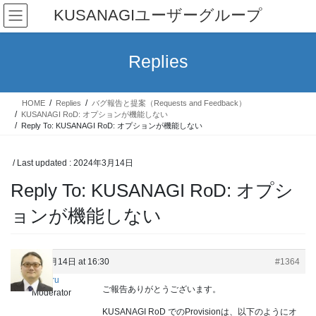
Skip
Skip
KUSANAGIユーザーグループ
to
to
the
the
content
Navigation
Replies
HOME
Replies
バグ報告と提案（Requests and Feedback）
KUSANAGI RoD: オプションが機能しない
Reply To: KUSANAGI RoD: オプションが機能しない
/ Last updated :
2024年3月14日
Reply To: KUSANAGI RoD: オプシ
ョンが機能しない
2024年3月14日 at 16:30
#1364
satoru
ご報告ありがとうございます。
Moderator
KUSANAGI RoD でのProvisionは、以下のようにオ