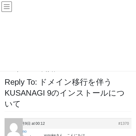
Skip
Skip
KUSANAGIユーザーグループ
to
to
the
the
content
Navigation
Replies
HOME
Replies
インストール（Installing KUSANAGI）
ドメイン移行を伴うKUSANAGI 9のインストールについて
Reply To: ドメイン移行を伴うKUSANAGI 9のインストールについて
/ Last updated :
2024年4月9日
Reply To: ドメイン移行を伴う
KUSANAGI 9のインストールにつ
いて
2024年4月9日 at 00:12
#1370
toytomo
yusukeさん こんにちは