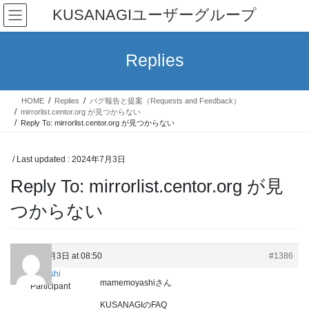
Skip
Skip
KUSANAGIユーザーグループ
to
to
the
the
content
Navigation
Replies
HOME
Replies
バグ報告と提案（Requests and Feedback）
mirrorlist.centor.org が見つからない
Reply To: mirrorlist.centor.org が見つからない
/ Last updated :
2024年7月3日
Reply To: mirrorlist.centor.org が見
つからない
2024年7月3日 at 08:50
#1386
hideishi
mamemoyashiさん
Participant
KUSANAGIのFAQ