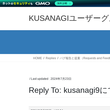
無料診断
Skip
Skip
to
to
KUSANAGIユーザー
the
the
content
Navigation
HOME
Replies
バグ報告と提案（Requests and Feed
/ Last updated :
2024年7月23日
Reply To: kusanag