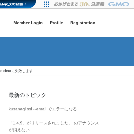
Member Login
Profile
Registration
ache clearに失敗します
最新のトピック
kusanagi ssl --email でエラーになる
「1.4.9」がリリースされました。 のアナウンス
が消えない