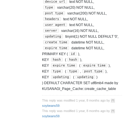
device_url
text NOT NULL,
type
varchar(20) NOT NULL,
post_type
varchar(200) NOT NULL,
headers
text NOT NULL,
user_agent
text NOT NULL,
server
varchar(16) NOT NULL,
updating
tinyint(1) NOT NULL DEFAULT '0',
create_time
datetime NOT NULL,
expire_time
datetime NOT NULL,
id
PRIMARY KEY (
),
hash
hash
KEY
(
),
expire_time
expire_time
KEY
(
),
type
type
post_type
KEY
(
,
),
updating
updating
KEY
(
)
) DEFAULT CHARACTER SET utf8mb4 made by
KUSANAGI_Page_Cache::create_cache_table
This reply was modified 1 year, 8 months ago by
soybeans59
.
This reply was modified 1 year, 8 months ago by
soybeans59
.