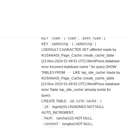
updating
tinyint(1) NOT NULL DEFAULT '0',
create_time
datetime NOT NULL,
expire_time
datetime NOT NULL,
id
PRIMARY KEY (
),
hash
hash
KEY
(
),
expire_time
expire_time
KEY
(
),
type
type
post_type
KEY
(
,
),
updating
updating
KEY
(
)
) DEFAULT CHARACTER SET utf8mb4 made by
KUSANAGI_Page_Cache::create_cache_table
[13-Nov-2024 01:49:01 UTC] WordPress database
error Incorrect database name '' for query SHOW
TABLES FROM
LIKE 'wp_site_cache' made by
KUSANAGI_Page_Cache::create_cache_table
[13-Nov-2024 01:49:02 UTC] WordPress database
error Table 'wp_site_cache' already exists for
query
wp_site_cache
CREATE TABLE
(
id
bigint(20) UNSIGNED NOT NULL
AUTO_INCREMENT,
hash
varchar(32) NOT NULL,
content
longtext NOT NULL,