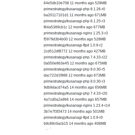
64e5db10e708 11 months ago 528MB
primestrategy/kusanagi-php 8.1.26-r0
ba20117101d1 11 months ago 671MB
primestrategy/kusanagi-php 8.1.25-r3
f64a5389cb1c 12 months ago 677MB
primestrategy/kusanagi-nginx 1.25.3-r3
f5979d3b4b00 12 months ago 528MB
primestrategy/kusanagi-ftpd 1.0.9-r2
2cd512df8772 12 months ago 427MB
primestrategy/kusanagi-php 7.4.33-r22
0a050e863e45 12 months ago 675MB
primestrategy/kusanagi-php 8.0.30-r5
dac722d1f988 12 months ago 673MB
primestrategy/kusanagi-php 8.0.30-r3
9db9dacd74a5 14 months ago 656MB
primestrategy/kusanagi-php 7.4.33-r20
4a7cd0a2a966 14 months ago 657MB
primestrategy/kusanagi-nginx 1.23.4-r14
3b7e7f3f3473 14 months ago 501MB
primestrategy/kusanagi-ftpd 1.0.9-r0
b9c89c0acb15 14 months ago 408MB
`