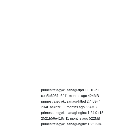
GitCommit:
3dce8eb055cbb6872793272b4f20ed16117344f8
runc:
Version: 1.1.7
GitCommit: v1.1.7-0-g860f061
docker-init:
Version: 0.19.0
GitCommit: de40ad0
`
`
$ docker-compose --version
docker-compose version 1.29.2, build unknown
`
`
primestrategy/kusanagi-ftpd 1.0.10-r0
cea5b6081e8f 11 months ago 424MB
primestrategy/kusanagi-httpd 2.4.58-r4
234f1ac4ff76 11 months ago 564MB
primestrategy/kusanagi-nginx 1.24.0-r15
2521b56e418c 11 months ago 522MB
primestrategy/kusanagi-nginx 1.25.3-r4