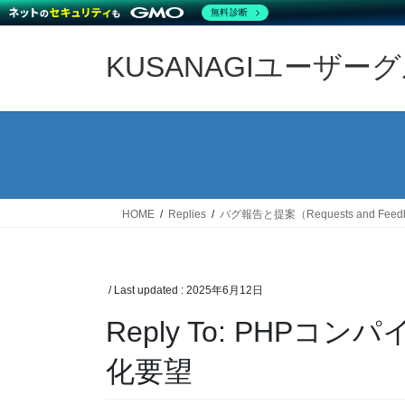
無料診断
Skip
Skip
to
to
KUSANAGIユーザー
the
the
content
Navigation
HOME
Replies
バグ報告と提案（Requests and Feed
/ Last updated :
2025年6月12日
Reply To: PHP
化要望