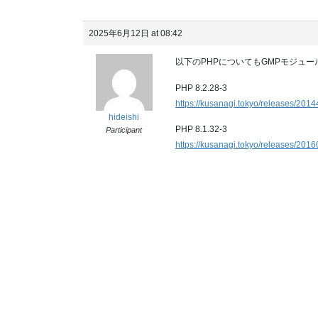
2025年6月12日 at 08:42
以下のPHPについてもGMPモジュ
PHP 8.2.28-3
https://kusanagi.tokyo/releases/2014
hideishi
PHP 8.1.32-3
Participant
https://kusanagi.tokyo/releases/2016