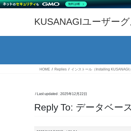
無料診断
Skip
Skip
to
to
KUSANAGIユーザー
the
the
content
Navigation
HOME
Replies
インストール（Installing KUSANAGI
/ Last updated :
2025年12月22日
Reply To: デー