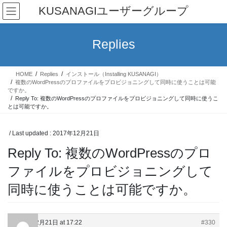
Skip
Skip
KUSANAGIユーザーグループ
to
to
the
the
content
Navigation
Replies
HOME
Replies
インストール（Installing KUSANAGI）
複数のWordPressのプロファイルをプロビジョニングして同時に使うことは可能
ですか。
Reply To: 複数のWordPressのプロファイルをプロビジョニングして同時に使うこ
とは可能ですか。
/ Last updated :
2017年12月21日
Reply To: 複数のWordPressのプロ
ファイルをプロビジョニングして
同時に使うことは可能ですか。
2017年12月21日 at 17:22
#330