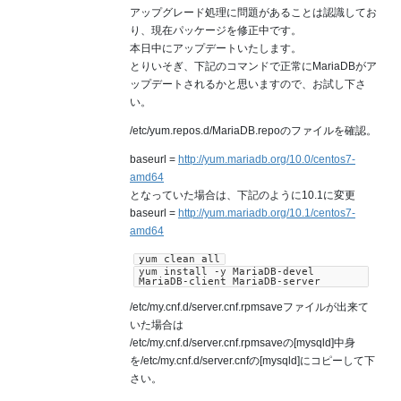
アップグレード処理に問題があることは認識してお
り、現在パッケージを修正中です。
本日中にアップデートいたします。
とりいそぎ、下記のコマンドで正常にMariaDBがア
ップデートされるかと思いますので、お試し下さ
い。
/etc/yum.repos.d/MariaDB.repoのファイルを確認。
baseurl =
http://yum.mariadb.org/10.0/centos7-
amd64
となっていた場合は、下記のように10.1に変更
baseurl =
http://yum.mariadb.org/10.1/centos7-
amd64
yum clean all
yum install -y MariaDB-devel
MariaDB-client MariaDB-server
/etc/my.cnf.d/server.cnf.rpmsaveファイルが出来て
いた場合は
/etc/my.cnf.d/server.cnf.rpmsaveの[mysqld]中身
を/etc/my.cnf.d/server.cnfの[mysqld]にコピーして下
さい。