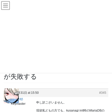
Skip
Skip
KUSANAGIユーザーグループ
to
to
the
the
content
Navigation
Replies
HOME
Replies
インストール（Installing KUSANAGI）
MariaDBのインストールが失敗する
Reply To: MariaDBのインストールが失敗する
/ Last updated :
2018年1月31日
Reply To: MariaDBのインストール
が失敗する
2018年1月31日 at 15:50
#345
草薙 沙耶
申し訳ございません。
Keymaster
現状私どもの方でも、kusanagi init時のMariaDBの