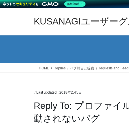
無料診断
Skip
Skip
to
to
KUSANAGIユーザー
the
the
content
Navigation
HOME
Replies
バグ報告と提案（Requests and Feed
/ Last updated :
2018年2月5日
Reply To: プロフ
動されないバグ