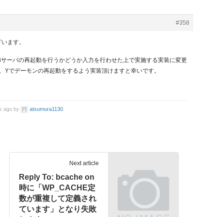
#358
ざいます。
の最後でWEBサーバの再起動を行うかどうか入力を行わせた上で実施する実装に変更
で、Yでデーモンの再起動をするよう実装頂けますと幸いです。
hs ago by
atsumura1130
.
Next article
Reply To: bcache on
時に「WP_CACHE定
数が重複して定義され
ています」となり失敗