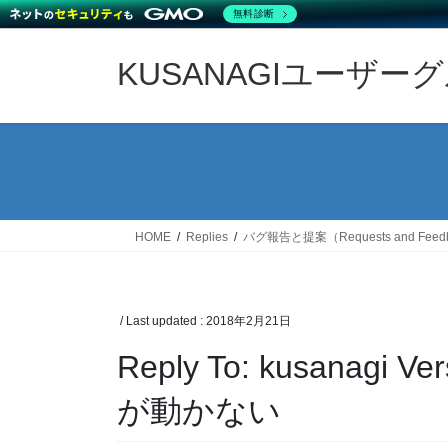
無料診断
Skip
Skip
to
to
KUSANAGIユーザー
the
the
content
Navigation
HOME
Replies
バグ報告と提案（Requests and Feed
/ Last updated :
2018年2月21日
Reply To: kusanagi 
が動かない