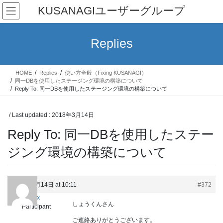
Skip
Skip
KUSANAGIユーザーグループ
to
to
the
the
content
Navigation
Replies
HOME
Replies
使い方全般（Fixing KUSANAGI）
同一DBを使用したステージング環境の構築について
Reply To: 同一DBを使用したステージング環境の構築について
/ Last updated :
2018年3月14日
Reply To: 同一DBを使用したステー
ジング環境の構築について
2018年3月14日 at 10:11
#372
ronix
しょうくんさん
Participant
ご連絡ありがとうございます。