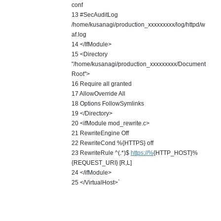
conf
13 #SecAuditLog
/home/kusanagi/production_xxxxxxxxx/log/httpd/w
af.log
14 </IfModule>
15 <Directory
"/home/kusanagi/production_xxxxxxxxx/Document
Root">
16 Require all granted
17 AllowOverride All
18 Options FollowSymlinks
19 </Directory>
20 <ifModule mod_rewrite.c>
21 RewriteEngine Off
22 RewriteCond %{HTTPS} off
23 RewriteRule ^(.*)$
https://%
{HTTP_HOST}%
{REQUEST_URI} [R,L]
24 </ifModule>
25 </VirtualHost>`