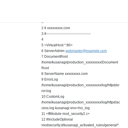
た、、、
` 1
#======================================
=
2 # xxxxxxxxx.com
3 #---------------------------------------
4
5 <VirtualHost *:80>
6 ServerAdmin
webmaster@example.com
7 DocumentRoot
/home/kusanagi/production_xxxxxxxxx/Document
Root
8 ServerName xxxxxxxxx.com
9 ErrorLog
/home/kusanagi/production_xxxxxxxxx/log/httpd/er
ror.log
10 CustomLog
/home/kusanagi/production_xxxxxxxxx/log/httpd/ac
cess.log kusanagi env=!no_log
11 <IfModule mod_security2.c>
12 #IncludeOptional
modsecurity.d/kusanagi_activated_rules/general/*.