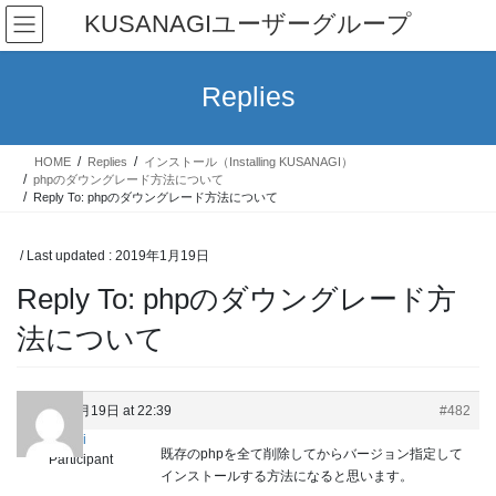
Skip
Skip
KUSANAGIユーザーグループ
to
to
the
the
content
Navigation
Replies
HOME
Replies
インストール（Installing KUSANAGI）
phpのダウングレード方法について
Reply To: phpのダウングレード方法について
/ Last updated :
2019年1月19日
Reply To: phpのダウングレード方
法について
2019年1月19日 at 22:39
#482
yuki
既存のphpを全て削除してからバージョン指定して
Participant
インストールする方法になると思います。