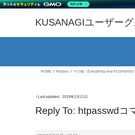
無料診断
Skip
Skip
to
to
KUSANAGIユーザー
the
the
content
Navigation
HOME
Replies
その他（Everything else KUSANAGI
/ Last updated :
2019年2月21日
Reply To: htpas