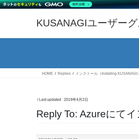
無料診断
Skip
Skip
to
to
KUSANAGIユーザー
the
the
content
Navigation
HOME
Replies
インストール（Installing KUSANAGI
/ Last updated :
2019年4月2日
Reply To: Azur