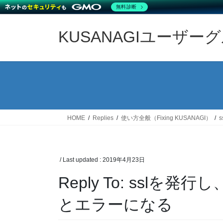
無料診断
Skip
Skip
to
to
KUSANAGIユーザー
the
the
content
Navigation
HOME
Replies
使い方全般（Fixing KUSANAGI）
/ Last updated :
2019年4月23日
Reply To: sslを
とエラーになる