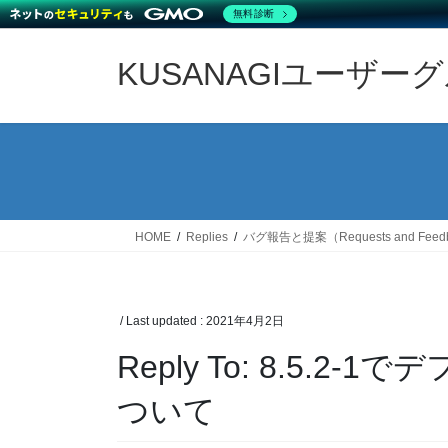
無料診断
Skip
Skip
to
to
KUSANAGIユーザー
the
the
content
Navigation
HOME
Replies
バグ報告と提案（Requests and Feed
/ Last updated :
2021年4月2日
Reply To: 8.5.2-1
ついて