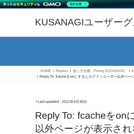
無料診断
Skip
Skip
to
to
KUSANAGIユーザー
the
the
content
Navigation
HOME
Replies
使い方全般（Fixing KUSANAGI）
Reply To: fcacheをonにするとログインユーザー以外
/ Last updated :
2021年4月30日
Reply To: fcac
以外ページが表示され