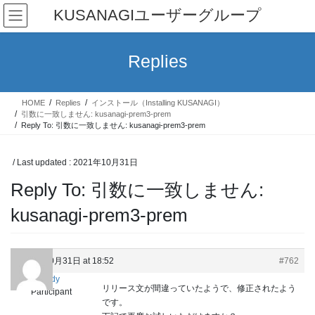
Skip
Skip
KUSANAGIユーザーグループ
to
to
the
the
content
Navigation
Replies
HOME
Replies
インストール（Installing KUSANAGI）
引数に一致しません: kusanagi-prem3-prem
Reply To: 引数に一致しません: kusanagi-prem3-prem
/ Last updated :
2021年10月31日
Reply To: 引数に一致しません:
kusanagi-prem3-prem
2021年10月31日 at 18:52
#762
cloudy
リリース文が間違っていたようで、修正されたよう
Participant
です。