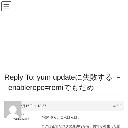
Skip
Skip
KUSANAGIユーザーグループ
to
to
the
the
content
Navigation
Replies
HOME
Replies
インストール（Installing KUSANAGI）
yum updateに失敗する － –enablerepo=remiでもだめ
Reply To: yum updateに失敗する － –enablerepo=remiでもだめ
/ Last updated :
2021年12月16日
Reply To: yum updateに失敗する －
–enablerepo=remiでもだめ
2021年12月16日 at 18:37
#802
cloudy
bigjo さん、こんばんは。
Participant
ログは正常なログの最終行から、異常が発生した部