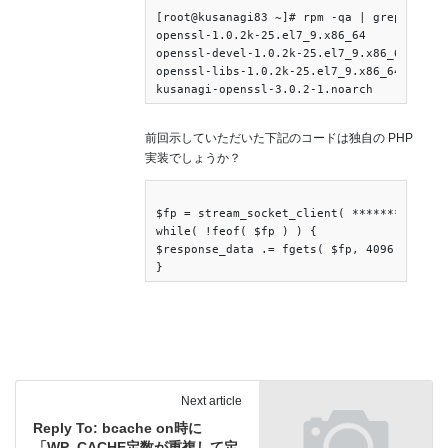
[root@kusanagi83 ~]# rpm -qa | grep openss
openssl-1.0.2k-25.el7_9.x86_64

openssl-devel-1.0.2k-25.el7_9.x86_64

openssl-libs-1.0.2k-25.el7_9.x86_64

前回示していただいた下記のコードは独自の PHP
実装でしょうか？
$fp = stream_socket_client( *******

while( !feof( $fp ) ) {

$response_data .= fgets( $fp, 4096 );

Next article
Reply To: bcache on時に
「WP_CACHE定数が重複して定