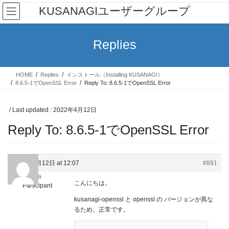
Skip
Skip
KUSANAGIユーザーグループ
to
to
the
the
content
Navigation
Replies
HOME
Replies
インストール（Installing KUSANAGI）
8.6.5-1でOpenSSL Error
Reply To: 8.6.5-1でOpenSSL Error
/ Last updated :
2022年4月12日
Reply To: 8.6.5-1でOpenSSL Error
2022年4月12日 at 12:07
#891
Keita
こんにちは。
Participant
kusanagi-openssl と openssl の バージョンが異な
るため、正常です。