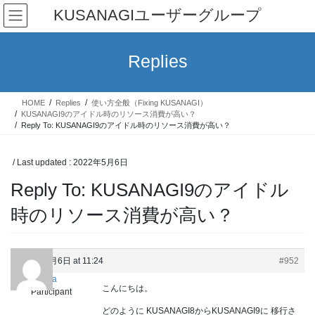
Skip
Skip
KUSANAGIユーザーグループ
to
to
the
the
content
Navigation
Replies
HOME
Replies
使い方全般（Fixing KUSANAGI）
KUSANAGI9のアイドル時のリソース消費が高い？
Reply To: KUSANAGI9のアイドル時のリソース消費が高い？
/ Last updated :
2022年5月6日
Reply To: KUSANAGI9のアイドル
時のリソース消費が高い？
2022年5月6日 at 11:24
#952
Keita
こんにちは。
Participant
どのように KUSANAGI8からKUSANAGI9に 移行さ