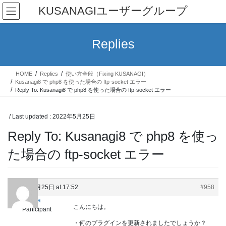
Skip
Skip
KUSANAGIユーザーグループ
to
to
the
the
content
Navigation
Replies
HOME
Replies
使い方全般（Fixing KUSANAGI）
Kusanagi8 で php8 を使った場合の ftp-socket エラー
Reply To: Kusanagi8 で php8 を使った場合の ftp-socket エラー
/ Last updated :
2022年5月25日
Reply To: Kusanagi8 で php8 を使っ
た場合の ftp-socket エラー
2022年5月25日 at 17:52
#958
Keita
こんにちは。
Participant
・何のプラグインを更新されましたでしょうか？