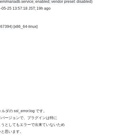
tem/mariadb.service; enabled; vendor preset: disabled)
22-05-25 13:57:18 JST; 19h ago
 67394) [x86_64-linux]
ォルダの ssl_error.log です。
最終バージョンで、プラグインは特に
ようとしてもエラーで出来ていないため
いと思います。