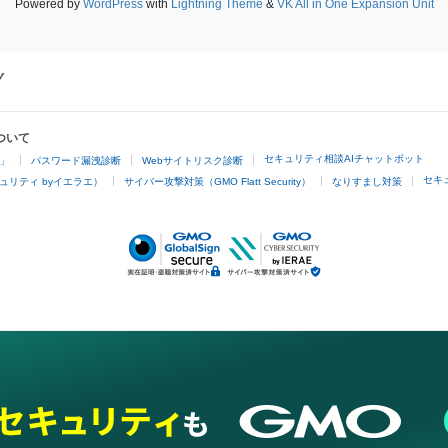
Powered by
WordPress
with
Lightning Theme
&
VK All in One Expansion Unit
ついて
セキュリティ相談AIチャットボット
4」
パスワード漏洩診断
Webサイトリスク診断
セキ
ュリティ byイエラエ）
サイバー攻撃対策（GMO Flatt Security）
なりすまし対策