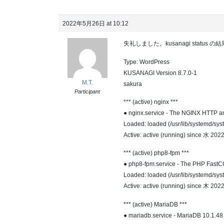
2022年5月26日 at 10:12
失礼しました。kusanagi status
Type: WordPress
KUSANAGI Version 8.7.0-1
M.T.
sakura
Participant
*** (active) nginx ***
● nginx.service - The NGINX HTTP an
Loaded: loaded (/usr/lib/systemd/sys
Active: active (running) since 水 20
*** (active) php8-fpm ***
● php8-fpm.service - The PHP Fast
Loaded: loaded (/usr/lib/systemd/sys
Active: active (running) since 木 202
*** (active) MariaDB ***
● mariadb.service - MariaDB 10.1.48