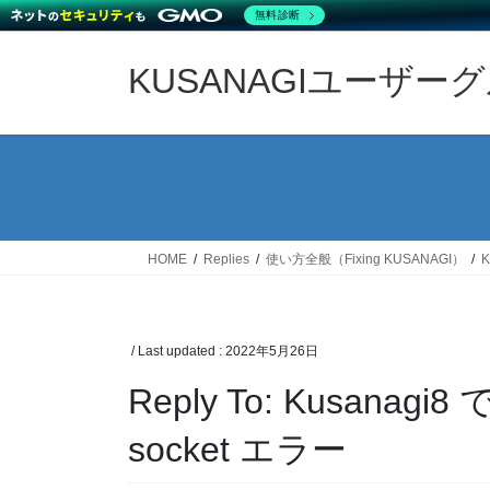
無料診断
Skip
Skip
to
to
KUSANAGIユーザー
the
the
content
Navigation
HOME
Replies
使い方全般（Fixing KUSANAGI）
K
/ Last updated :
2022年5月26日
Reply To: Kusanagi
socket エラー