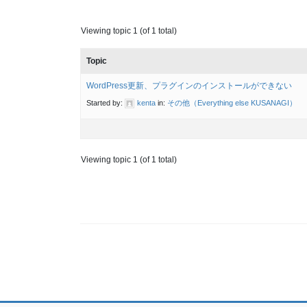
Viewing topic 1 (of 1 total)
Topic
WordPress更新、プラグインのインストールができない
Started by:
kenta
in:
その他（Everything else KUSANAGI）
Viewing topic 1 (of 1 total)