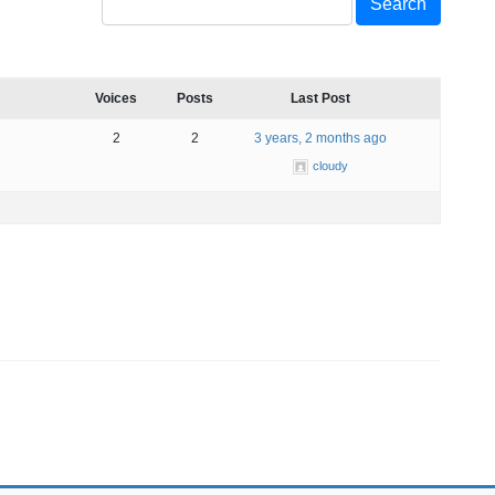
Voices
Posts
Last Post
2
2
3 years, 2 months ago
cloudy