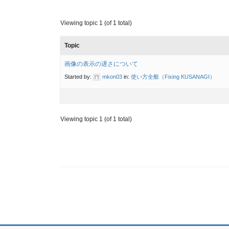
Viewing topic 1 (of 1 total)
Topic
画像の表示の遅さについて
Started by:
mkon03
in:
使い方全般（Fixing KUSANAGI）
Viewing topic 1 (of 1 total)