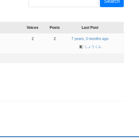
Voices
Posts
Last Post
2
2
7 years, 3 months ago
しょうくん