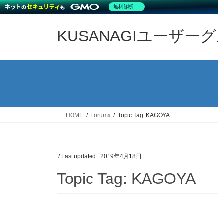
無料診断
Skip
Skip
to
to
KUSANAGIユーザー
the
the
content
Navigation
HOME
Forums
Topic Tag: KAGOYA
/ Last updated :
2019年4月18日
Topic Tag: KAGOYA