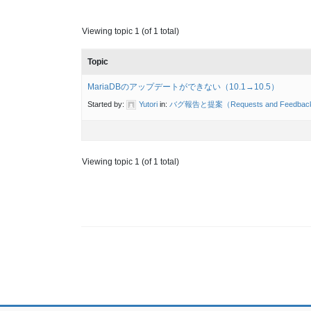
Viewing topic 1 (of 1 total)
Topic
MariaDBのアップデートができない（10.1→10.5）
Started by:
Yutori
in:
バグ報告と提案（Requests and Feedba
Viewing topic 1 (of 1 total)