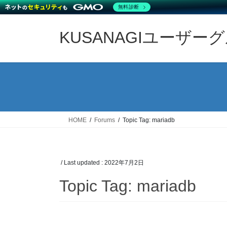
無料診断
Skip
Skip
to
to
KUSANAGIユーザー
the
the
content
Navigation
HOME
Forums
Topic Tag: mariadb
/ Last updated :
2022年7月2日
Topic Tag: mariadb