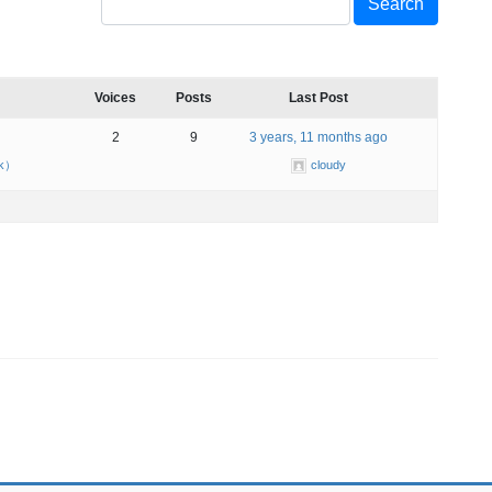
Voices
Posts
Last Post
2
9
3 years, 11 months ago
ck）
cloudy