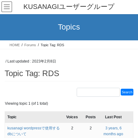
Skip
Skip
KUSANAGIユーザーグループ
to
to
the
the
content
Navigation
Topics
HOME
Forums
Topic Tag: RDS
/ Last updated :
2023年2月8日
Topic Tag: RDS
Viewing topic 1 (of 1 total)
Topic
Voices
Posts
Last Post
kusanagi wordpressで使用する
2
2
3 years, 6
dbについて
months ago