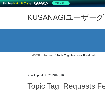
無料診断
Skip
Skip
to
to
KUSANAGIユーザー
the
the
content
Navigation
HOME
Forums
Topic Tag: Requests Feedback
/ Last updated :
2019年8月6日
Topic Tag: Requests F