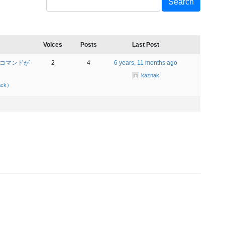
Voices
Posts
Last Post
gi コマンドが
2
4
6 years, 11 months ago
kaznak
ack）