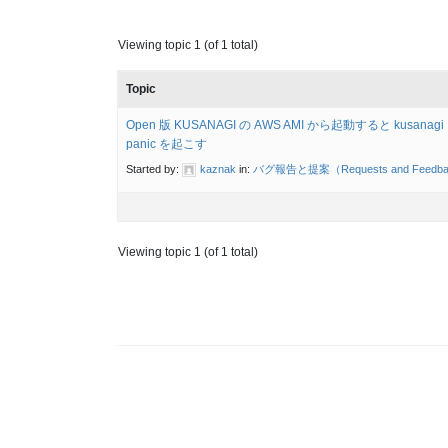
Viewing topic 1 (of 1 total)
Topic
Open 版 KUSANAGI の AWS AMI から起動すると kusana
panic を起こす
Started by:
kaznak
in:
バグ報告と提案（Requests and Feedb
Viewing topic 1 (of 1 total)