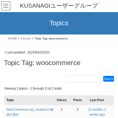
Skip
Skip
KUSANAGIユーザーグループ
to
to
the
the
content
Navigation
Topics
HOME
Forums
Topic Tag: woocommerce
/ Last updated :
2025年8月26日
Topic Tag: woocommerce
Viewing 2 topics - 1 through 2 (of 2 total)
Topic
Voices
Posts
Last Post
WooCommerce wp_headersの破
2
3
11 months, 2
損が発生
weeks ago