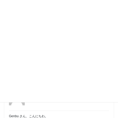
*** Cache status ***

bcache on

fcache on

*** WAF ***

off

*** SELinux ***

off

status completed.
wordpress Version: 6.6.2
2024年9月24日 at 12:38
#1426
yosuke
Participant
Genbu さん、こんにちわ。