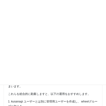
Moderator
> kusanagiユーザーも不正ログインされた際、色々と影響が大きいと
思いますのでリモートログインSSHも禁止にしリモートログイン用の
ユーザを別に作成しsuで対処しようかと考えています。
につきまして、あくまで一例ですが、 sudo できる管理用ユーザーを
kusanagi ユーザーとは別に作成して、公開鍵認証でログインさせる、
という運用が目的に叶うかと存じます。
> kusanagiユーザーでSSHのリモートログインを行なった際、バージ
ョン表示されないようにする方法
こちらですが、いわゆるkusanagiのバナーのことでしょうか。です
と、 /etc/motd に書かれていますので、エディタで編集いただければバ
ージョン番号を隠蔽することは可能ですが、 kusanagi パッケージをア
ップデートすると、新しいバージョン番号のバナーで上書きされてし
まいます。
これらを総合的に勘案しますと、以下の運用をおすすめします。
1. kusanagi ユーザーとは別に管理用ユーザーを作成し、 wheelグルー