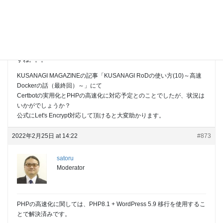
Let's Encryptとマルチサイトに対応するため、
steveltn/https-portal -
Docker Hub
にて
リバースプロキシを構成しているのですが、このcomposeファイルで
のports設定が
80:80と443:443になっているので、これも問題だということになりま
すね。。。
KUSANAGI MAGAZINEの記事「KUSANAGI RoDの使い方(10)～高速
Dockerの話（最終回）～」にて
Certbotの実用化とPHPの高速化に対応予定とのことでしたが、状況は
いかがでしょうか？
公式にLet's Encrypt対応して頂けると大変助かります。
2022年2月25日 at 14:22
#873
satoru
Moderator
PHPの高速化に関しては、PHP8.1 + WordPress 5.9 移行を使用するこ
とで解決済みです。